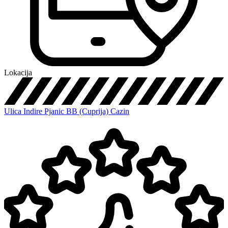
Lokacija
Ulica Indire Pjanic BB (Cuprija) Cazin