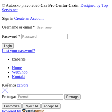
© Autorsko pravo 2026
Car Pro Centar Cazin
Designed by Top-
Servis.net
Sign in
Create an Account
Username or email
*
Password
*
Login
Lost your password?
Izaberite
Home
WebShop
Kontakt
Košarica
zatvori
Pretraga:
Customize
Reject All
Accept All
Powered by